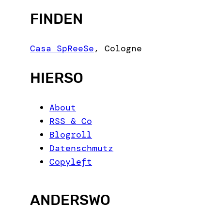
e
FINDEN
a
r
c
Casa SpReeSe
,
Cologne
h
HIERSO
About
RSS & Co
Blogroll
Datenschmutz
Copyleft
ANDERSWO