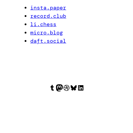
insta.paper
record.club
li.chess
micro.blog
daft.social
Tumblr
Mastodon
Dribbble
Bluesky
LinkedIn