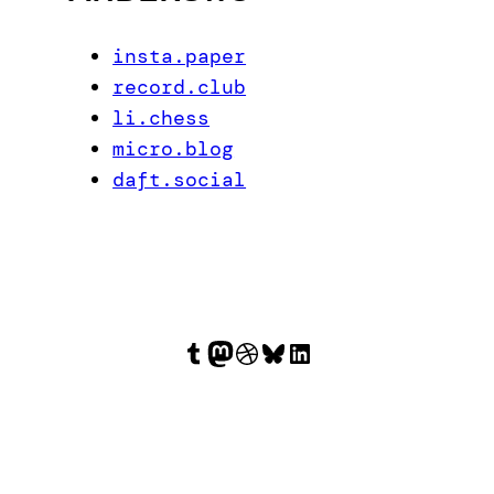
insta.paper
record.club
li.chess
micro.blog
daft.social
Tumblr
Mastodon
Dribbble
Bluesky
LinkedIn