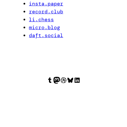
insta.paper
record.club
li.chess
micro.blog
daft.social
Tumblr
Mastodon
Dribbble
Bluesky
LinkedIn