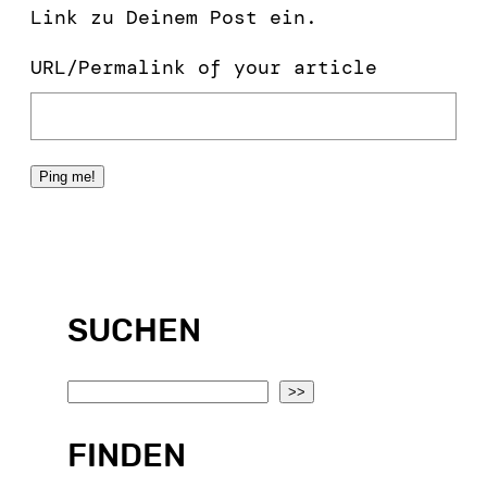
Link zu Deinem Post ein.
URL/Permalink of your article
SUCHEN
S
>>
e
FINDEN
a
r