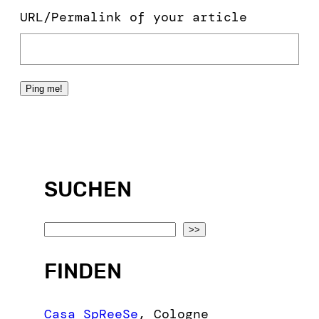
URL/Permalink of your article
SUCHEN
S
>>
e
FINDEN
a
r
c
Casa SpReeSe
,
Cologne