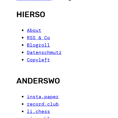
h
HIERSO
About
RSS & Co
Blogroll
Datenschmutz
Copyleft
ANDERSWO
insta.paper
record.club
li.chess