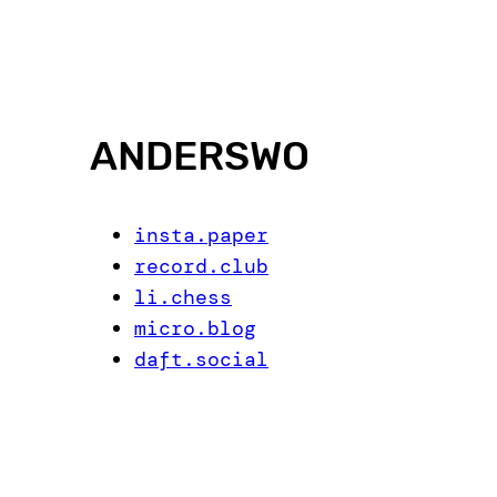
ANDERSWO
insta.paper
record.club
li.chess
micro.blog
daft.social