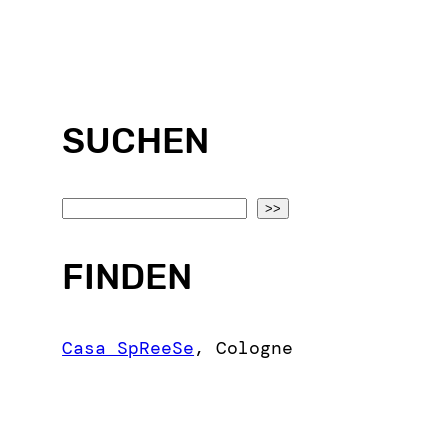
SUCHEN
S
>>
e
a
FINDEN
r
c
Casa SpReeSe
,
Cologne
h