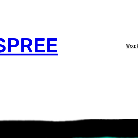
SPREE
Wor