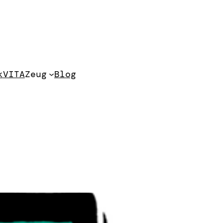
k
VITA
Zeug
Blog