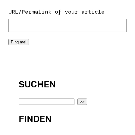
URL/Permalink of your article
SUCHEN
S
>>
e
FINDEN
a
r