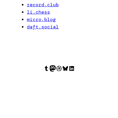
record.club
li.chess
micro.blog
daft.social
Tumblr
Mastodon
Dribbble
Bluesky
LinkedIn