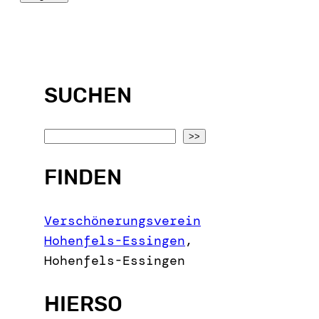
SUCHEN
S
>>
e
FINDEN
a
r
c
Verschönerungsverein
h
Hohenfels-Essingen
,
Hohenfels-Essingen
HIERSO