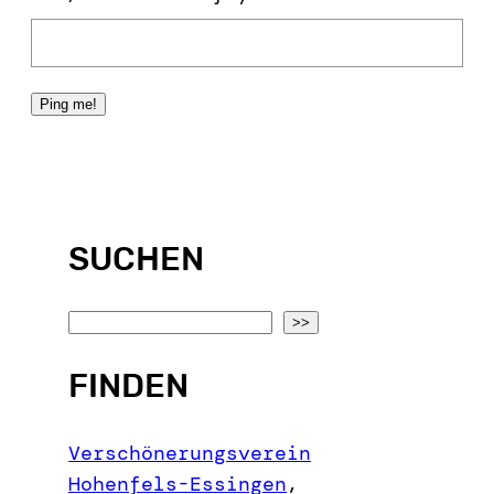
SUCHEN
S
>>
e
FINDEN
a
r
c
Verschönerungsverein
h
Hohenfels-Essingen
,