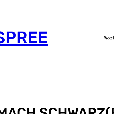
SPREE
Wor
) MACH SCHWARZ(