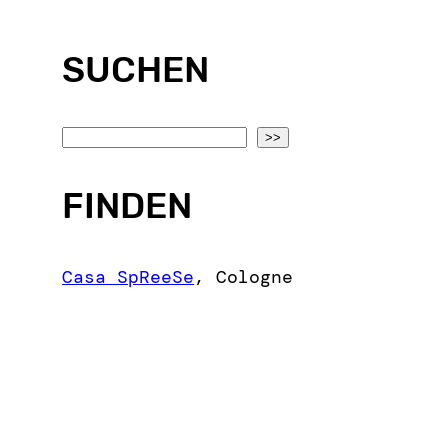
SUCHEN
S
>>
e
a
FINDEN
r
c
Casa SpReeSe
,
Cologne
h