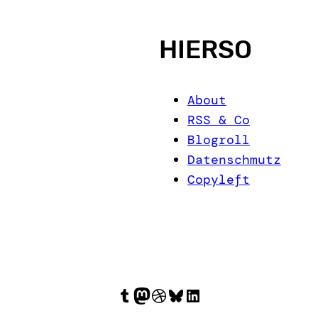
HIERSO
About
RSS & Co
Blogroll
Datenschmutz
Copyleft
Tumblr
Mastodon
Dribbble
Bluesky
LinkedIn