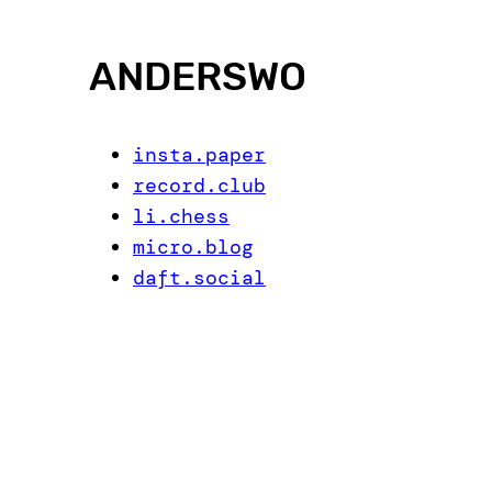
ANDERSWO
insta.paper
record.club
li.chess
micro.blog
daft.social