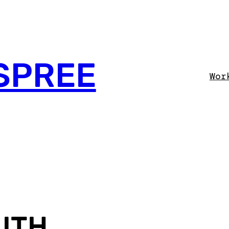
SPREE
Wor
UTH