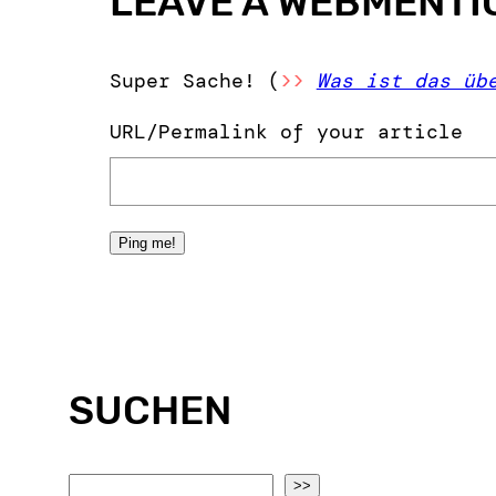
LEAVE A WEBMENTI
Super Sache! (
>>
Was ist das üb
URL/Permalink of your article
SUCHEN
S
>>