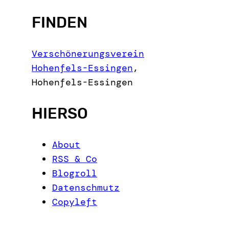
e
FINDEN
a
r
c
Verschönerungsverein
h
Hohenfels-Essingen
,
Hohenfels-Essingen
HIERSO
About
RSS & Co
Blogroll
Datenschmutz
Copyleft