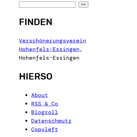
S
>>
e
FINDEN
a
r
c
Verschönerungsverein
h
Hohenfels-Essingen
,
Hohenfels-Essingen
HIERSO
About
RSS & Co
Blogroll
Datenschmutz
Copyleft