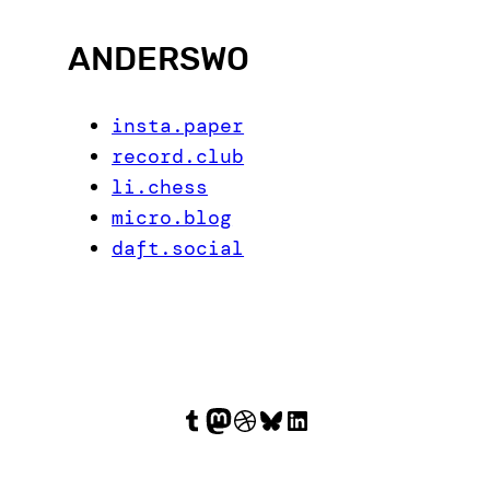
ANDERSWO
insta.paper
record.club
li.chess
micro.blog
daft.social
Tumblr
Mastodon
Dribbble
Bluesky
LinkedIn