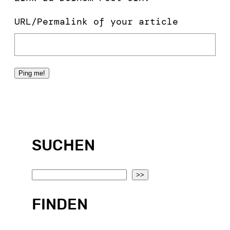
URL/Permalink of your article
SUCHEN
S
>>
e
FINDEN
a
r