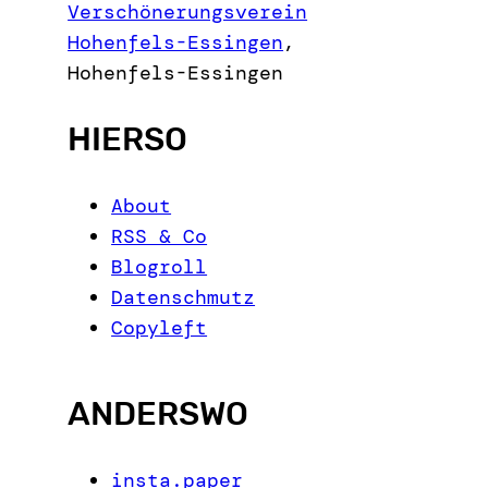
c
Verschönerungsverein
h
Hohenfels-Essingen
,
Hohenfels-Essingen
HIERSO
About
RSS & Co
Blogroll
Datenschmutz
Copyleft
ANDERSWO
insta.paper