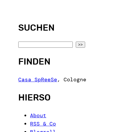
SUCHEN
S
>>
e
FINDEN
a
r
c
Casa SpReeSe
,
Cologne
h
HIERSO
About
RSS & Co
Blogroll