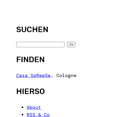
SUCHEN
S
>>
e
FINDEN
a
r
c
Casa SpReeSe
,
Cologne
h
HIERSO
About
RSS & Co