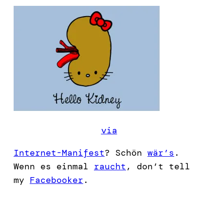
via
Internet-Manifest
? Schön
wär’s
.
Wenn es einmal
raucht
, don’t tell
my
Facebooker
.