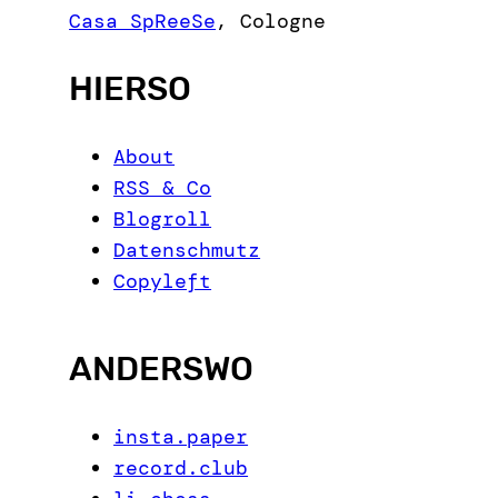
c
Casa SpReeSe
,
Cologne
h
HIERSO
About
RSS & Co
Blogroll
Datenschmutz
Copyleft
ANDERSWO
insta.paper
record.club