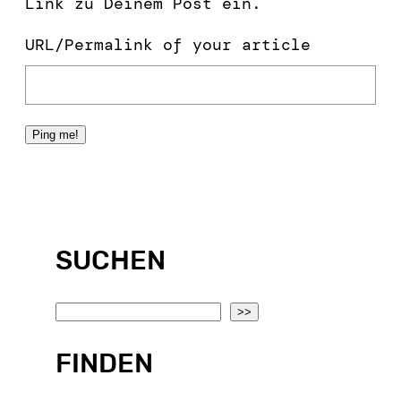
Link zu Deinem Post ein.
URL/Permalink of your article
SUCHEN
S
>>
e
FINDEN
a
r