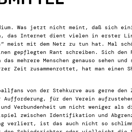
dium. Was jetzt nicht meint, daß sich ein
n, das Internet dient vielen in erster Li
” meist mit dem Netz zu tun hat. Mal sch
inen gepflegten Rant schreiben. Sich den 
n das mehrere Menschen genauso sehen und 
rzer Zeit zusammenrottet, hat man einen S
ballfans von der Stehkurve aus gerne den
 Aufforderung, für den Verein aufzustehe
 und Verbundenheit um nicht weniger als d
lspiel zwischen Identifikation und Abgren
ng verliert, ist das auch nicht so schlim
r den Schiedsrichter oder vielleicht die 