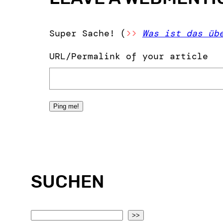
Super Sache! (
>>
Was ist das üb
URL/Permalink of your article
SUCHEN
S
>>