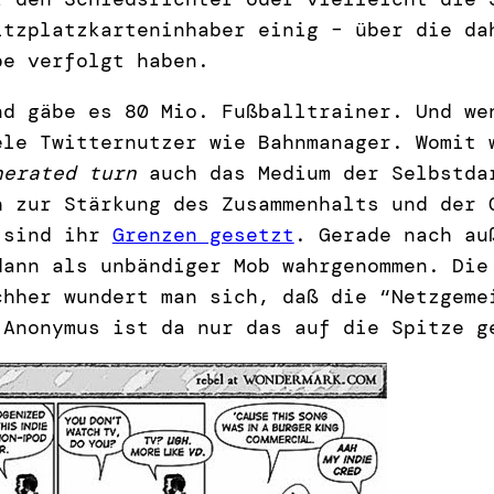
itzplatzkarteninhaber einig – über die da
be verfolgt haben.
nd gäbe es 80 Mio. Fußballtrainer. Und we
ele Twitternutzer wie Bahnmanager. Womit 
nerated turn
auch das Medium der Selbstda
h zur Stärkung des Zusammenhalts und der 
g sind ihr
Grenzen gesetzt
. Gerade nach au
dann als unbändiger Mob wahrgenommen. Die
chher wundert man sich, daß die “Netzgeme
Anonymus ist da nur das auf die Spitze g