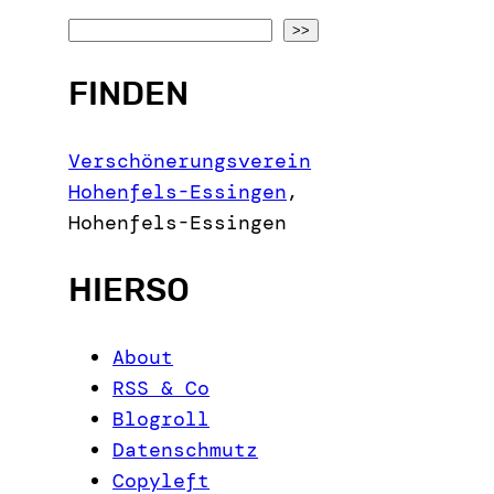
S
>>
e
FINDEN
a
r
c
Verschönerungsverein
h
Hohenfels-Essingen
,
Hohenfels-Essingen
HIERSO
About
RSS & Co
Blogroll
Datenschmutz
Copyleft