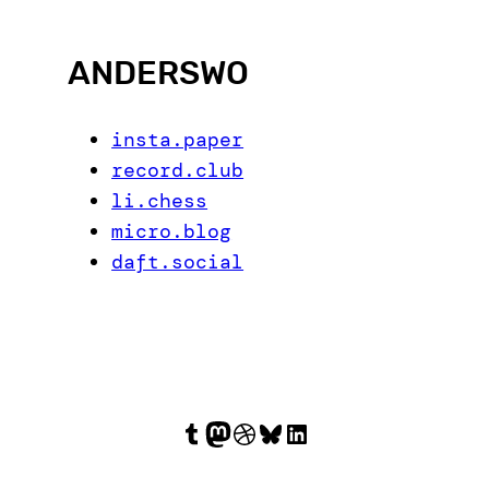
ANDERSWO
insta.paper
record.club
li.chess
micro.blog
daft.social
Tumblr
Mastodon
Dribbble
Bluesky
LinkedIn