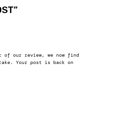
OST
”
t of our review, we now find
take. Your post is back on