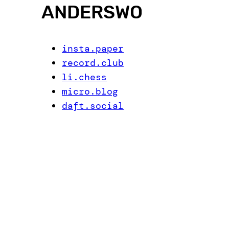
ANDERSWO
insta.paper
record.club
li.chess
micro.blog
daft.social