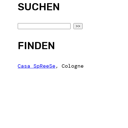
SUCHEN
S
>>
e
a
FINDEN
r
c
Casa SpReeSe
,
Cologne
h