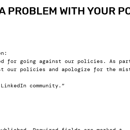
A PROBLEM WITH YOUR P
en:
ed for going against our policies. As par
st our policies and apologize for the mis
 LinkedIn community.”