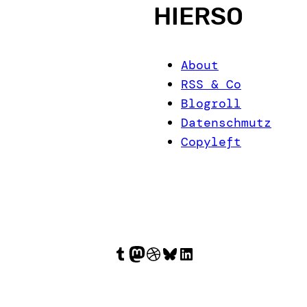
HIERSO
About
RSS & Co
Blogroll
Datenschmutz
Copyleft
Tumblr
Mastodon
Dribbble
Bluesky
LinkedIn