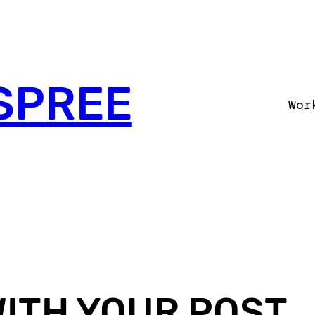
SPREE
Wor
ITH YOUR POST