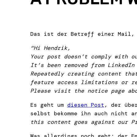
Das ist der Betreff einer Mail,
“Hi Hendrik,
Your post doesn’t comply with o
It’s been removed from LinkedIn
Repeatedly creating content tha
feature access limitations or r
Please visit the notice page ab
Es geht um
diesen Post
, der übe
selbst bekomme ihn auch nicht a
this content goes against our P
Was allerdings noch geht: der E