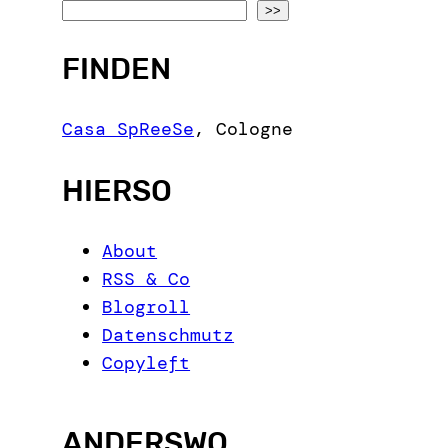
S
>>
e
FINDEN
a
r
c
Casa SpReeSe
,
Cologne
h
HIERSO
About
RSS & Co
Blogroll
Datenschmutz
Copyleft
ANDERSWO