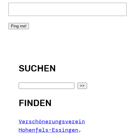
SUCHEN
S
>>
e
FINDEN
a
r
c
Verschönerungsverein
h
Hohenfels-Essingen
,