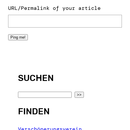
URL/Permalink of your article
SUCHEN
S
>>
e
FINDEN
a
r
c
Verschönerungsverein