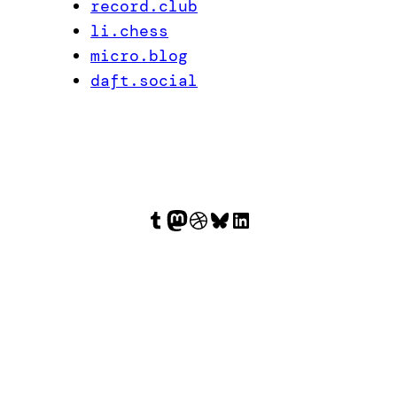
record.club
li.chess
micro.blog
daft.social
Tumblr
Mastodon
Dribbble
Bluesky
LinkedIn