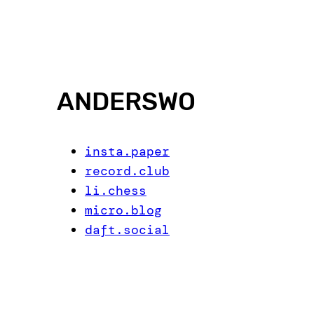
ANDERSWO
insta.paper
record.club
li.chess
micro.blog
daft.social