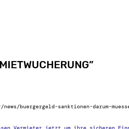
MIETWUCHERUNG
”
r/news/buer
gergeld-sanktionen-darum-muess
ssen Vermieter jetzt um ihre sicheren Ein