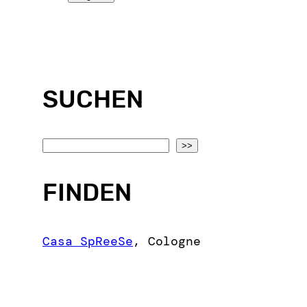
SUCHEN
S
>>
e
a
FINDEN
r
c
Casa SpReeSe
,
Cologne
h