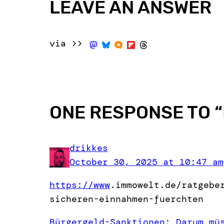
LEAVE AN ANSWER
via >>
ONE RESPONSE TO “
drikkes
October 30, 2025 at 10:47 am
https://www
.
immowelt.de/ratgebe
sicheren-einnahmen-fuerchten
Bürgergeld-Sanktionen: Darum mü