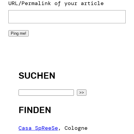
URL/Permalink of your article
SUCHEN
S
>>
e
FINDEN
a
r
c
Casa SpReeSe
,
Cologne