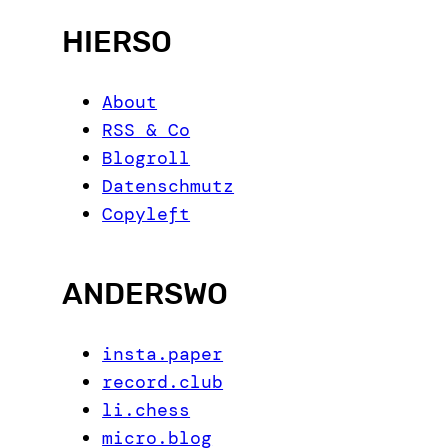
h
HIERSO
About
RSS & Co
Blogroll
Datenschmutz
Copyleft
ANDERSWO
insta.paper
record.club
li.chess
micro.blog