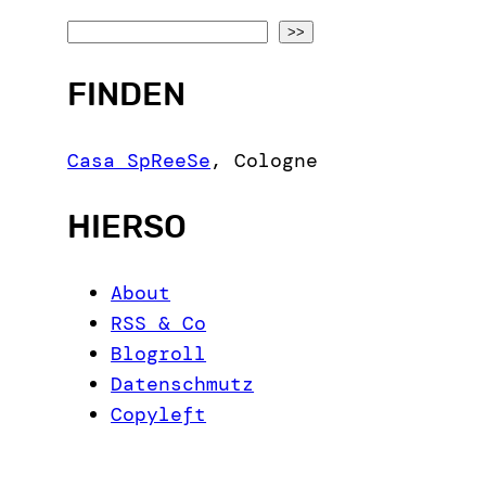
S
>>
e
FINDEN
a
r
c
Casa SpReeSe
,
Cologne
h
HIERSO
About
RSS & Co
Blogroll
Datenschmutz
Copyleft