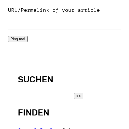
URL/Permalink of your article
SUCHEN
S
>>
e
FINDEN
a
r
c