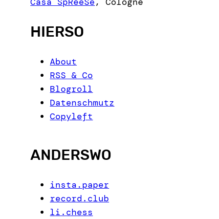
Casa SpReeSe
,
Cologne
h
HIERSO
About
RSS & Co
Blogroll
Datenschmutz
Copyleft
ANDERSWO
insta.paper
record.club
li.chess