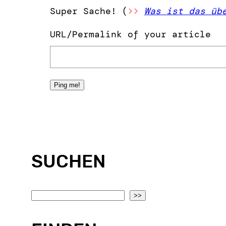
Super Sache! (
>>
Was ist das üb
URL/Permalink of your article
SUCHEN
S
>>
e
a