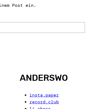
inem Post ein.
ANDERSWO
insta.paper
record.club
li.chess