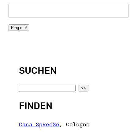
SUCHEN
S
>>
e
FINDEN
a
r
c
Casa SpReeSe
,
Cologne
h