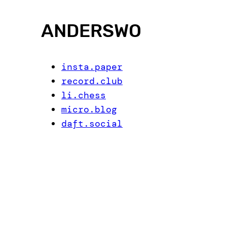
ANDERSWO
insta.paper
record.club
li.chess
micro.blog
daft.social