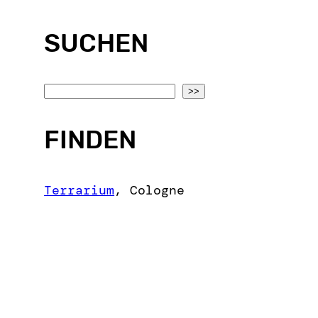
SUCHEN
S
>>
e
a
FINDEN
r
c
Terrarium
,
Cologne
h