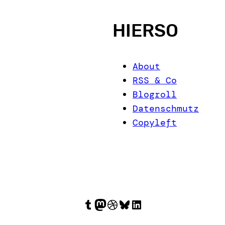
HIERSO
About
RSS & Co
Blogroll
Datenschmutz
Copyleft
Tumblr
Mastodon
Dribbble
Bluesky
LinkedIn