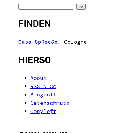
S
>>
e
FINDEN
a
r
c
Casa SpReeSe
,
Cologne
h
HIERSO
About
RSS & Co
Blogroll
Datenschmutz
Copyleft