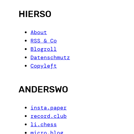
HIERSO
About
RSS & Co
Blogroll
Datenschmutz
Copyleft
ANDERSWO
insta.paper
record.club
li.chess
micro.blog