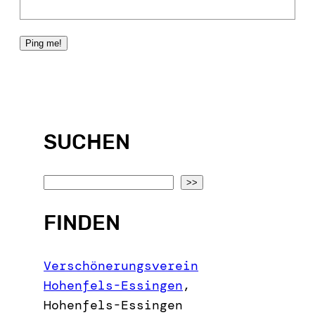
SUCHEN
S
>>
e
FINDEN
a
r
c
Verschönerungsverein
h
Hohenfels-Essingen
,
Hohenfels-Essingen