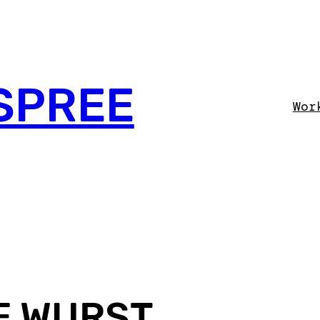
SPREE
Wor
E WURST