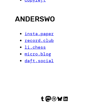
ANDERSWO
insta.paper
record.club
li.chess
micro.blog
daft.social
Tumblr
Mastodon
Dribbble
Bluesky
LinkedIn