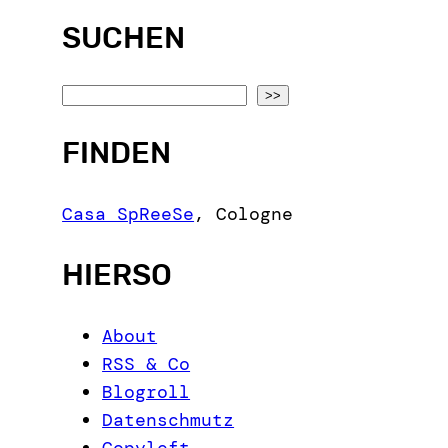
SUCHEN
S
>>
e
FINDEN
a
r
c
Casa SpReeSe
,
Cologne
h
HIERSO
About
RSS & Co
Blogroll
Datenschmutz
Copyleft