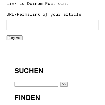
Link zu Deinem Post ein.
URL/Permalink of your article
SUCHEN
S
>>
e
FINDEN
a
r