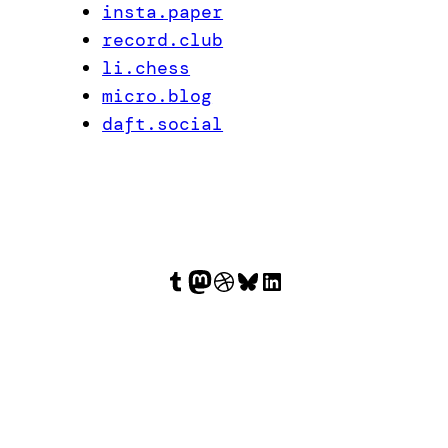
insta.paper
record.club
li.chess
micro.blog
daft.social
Tumblr
Mastodon
Dribbble
Bluesky
LinkedIn