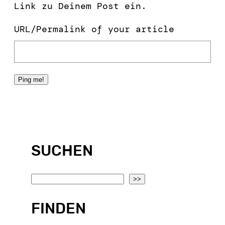
Link zu Deinem Post ein.
URL/Permalink of your article
SUCHEN
S
>>
e
FINDEN
a
r