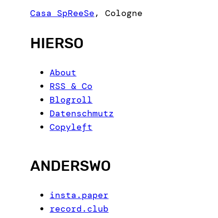
c
Casa SpReeSe
,
Cologne
h
HIERSO
About
RSS & Co
Blogroll
Datenschmutz
Copyleft
ANDERSWO
insta.paper
record.club