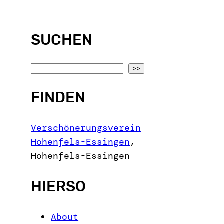
SUCHEN
S
>>
e
FINDEN
a
r
c
Verschönerungsverein
h
Hohenfels-Essingen
,
Hohenfels-Essingen
HIERSO
About