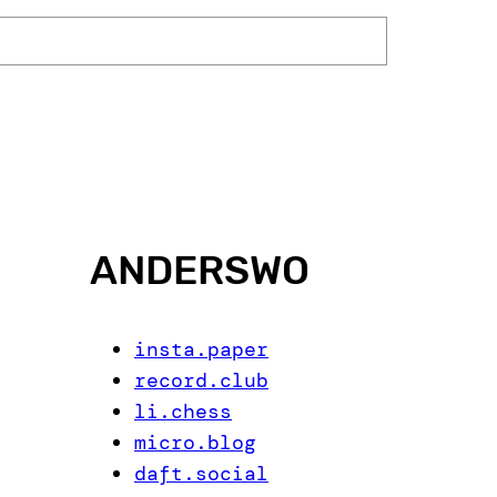
ANDERSWO
insta.paper
record.club
li.chess
micro.blog
daft.social