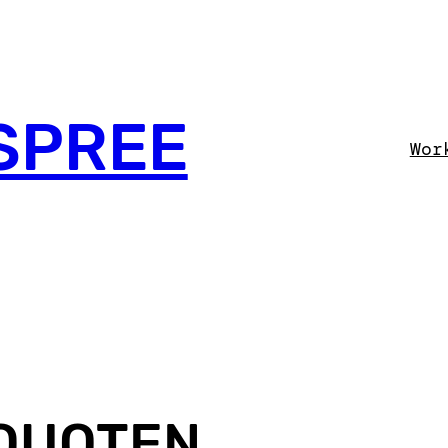
SPREE
Wor
 QUOTEN