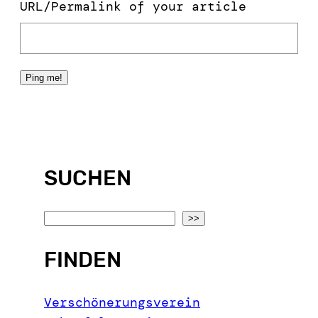
URL/Permalink of your article
SUCHEN
S
>>
e
FINDEN
a
r
c
Verschönerungsverein