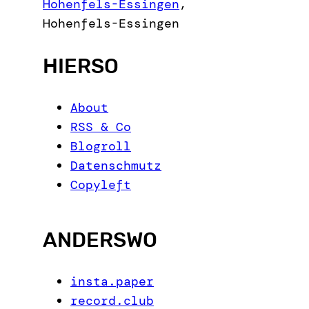
h
Hohenfels-Essingen
,
Hohenfels-Essingen
HIERSO
About
RSS & Co
Blogroll
Datenschmutz
Copyleft
ANDERSWO
insta.paper
record.club