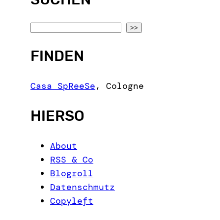
S
>>
e
FINDEN
a
r
c
Casa SpReeSe
,
Cologne
h
HIERSO
About
RSS & Co
Blogroll
Datenschmutz
Copyleft