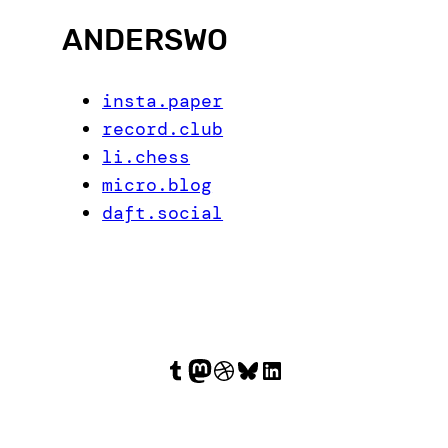
ANDERSWO
insta.paper
record.club
li.chess
micro.blog
daft.social
Tumblr
Mastodon
Dribbble
Bluesky
LinkedIn