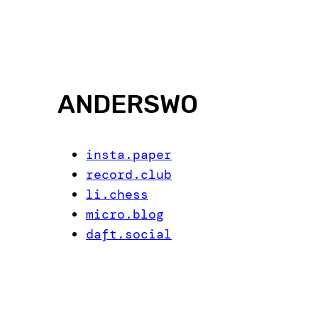
ANDERSWO
insta.paper
record.club
li.chess
micro.blog
daft.social