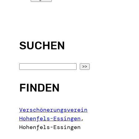
SUCHEN
S
>>
e
a
FINDEN
r
c
Verschönerungsverein
h
Hohenfels-Essingen
,
Hohenfels-Essingen