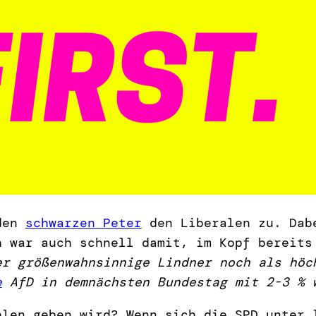
 den
schwarzen Peter
den Liberalen zu. Dabe
h war auch schnell damit, im Kopf bereits
er größenwahnsinnige Lindner noch als höc
e
AfD in demnächsten Bundestag mit 2-3 % 
hlen geben wird? Wenn sich die SPD unter 