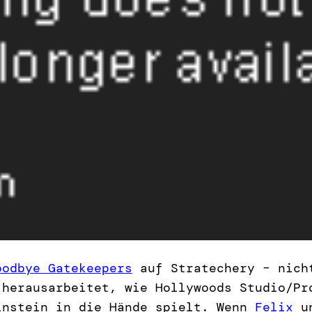
oodbye Gatekeepers
auf Stratechery – nicht
 herausarbeitet, wie Hollywoods Studio/Pr
instein in die Hände spielt. Wenn
Felix
un