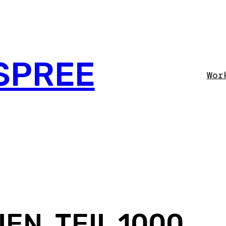
SPREE
Wor
EN, TEIL 1000