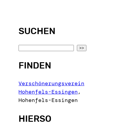
SUCHEN
S
>>
e
FINDEN
a
r
c
Verschönerungsverein
h
Hohenfels-Essingen
,
Hohenfels-Essingen
HIERSO