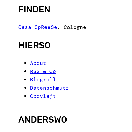
e
FINDEN
a
r
c
Casa SpReeSe
,
Cologne
h
HIERSO
About
RSS & Co
Blogroll
Datenschmutz
Copyleft
ANDERSWO