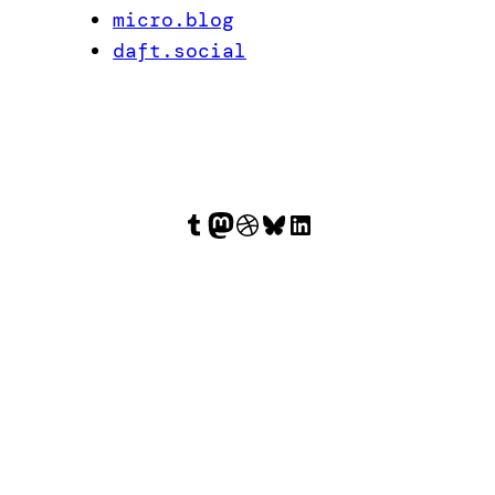
micro.blog
daft.social
Tumblr
Mastodon
Dribbble
Bluesky
LinkedIn