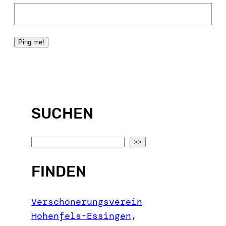
SUCHEN
S
>>
e
FINDEN
a
r
c
Verschönerungsverein
h
Hohenfels-Essingen
,