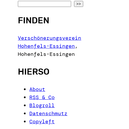
S
>>
e
FINDEN
a
r
c
Verschönerungsverein
h
Hohenfels-Essingen
,
Hohenfels-Essingen
HIERSO
About
RSS & Co
Blogroll
Datenschmutz
Copyleft