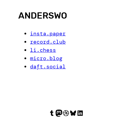
ANDERSWO
insta.paper
record.club
li.chess
micro.blog
daft.social
Tumblr
Mastodon
Dribbble
Bluesky
LinkedIn