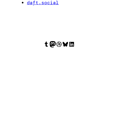
daft.social
Tumblr
Mastodon
Dribbble
Bluesky
LinkedIn