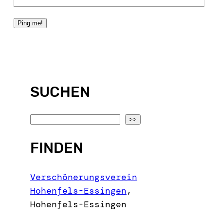
SUCHEN
S
>>
e
FINDEN
a
r
c
Verschönerungsverein
h
Hohenfels-Essingen
,
Hohenfels-Essingen