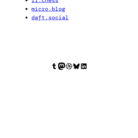
li.chess
micro.blog
daft.social
Tumblr
Mastodon
Dribbble
Bluesky
LinkedIn