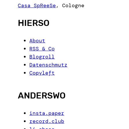
c
Casa SpReeSe
,
Cologne
h
HIERSO
About
RSS & Co
Blogroll
Datenschmutz
Copyleft
ANDERSWO
insta.paper
record.club