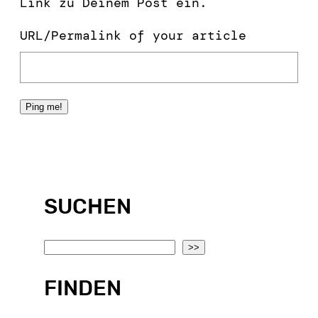
Link zu Deinem Post ein.
URL/Permalink of your article
SUCHEN
S
>>
e
FINDEN
a
r