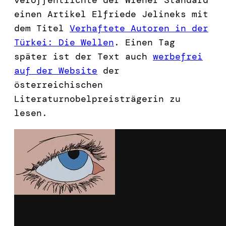
einen Artikel Elfriede Jelineks mit
dem Titel
Verhaftete Autoren in der
Türkei: Die Wellen
. Einen Tag
später ist der Text auch
werbefrei
auf der Website
der
österreichischen
Literaturnobelpreisträgerin zu
lesen.