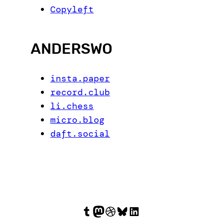
Copyleft
ANDERSWO
insta.paper
record.club
li.chess
micro.blog
daft.social
Tumblr
Mastodon
Dribbble
Bluesky
LinkedIn