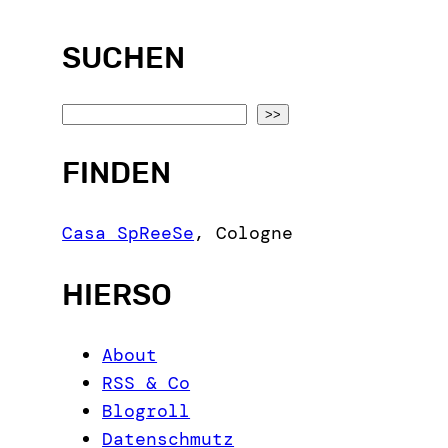
SUCHEN
S
>>
e
FINDEN
a
r
c
Casa SpReeSe
,
Cologne
h
HIERSO
About
RSS & Co
Blogroll
Datenschmutz