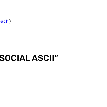
bach
)
SOCIAL ASCII
”