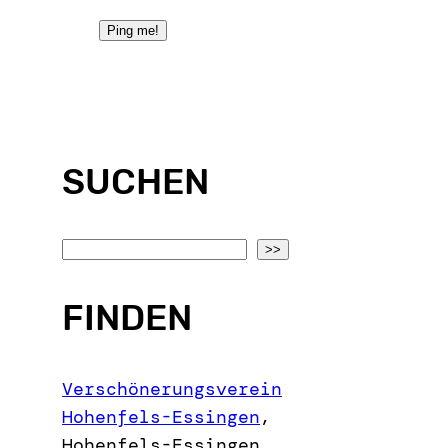
SUCHEN
S
>>
e
a
FINDEN
r
c
Verschönerungsverein
h
Hohenfels-Essingen
,
Hohenfels-Essingen