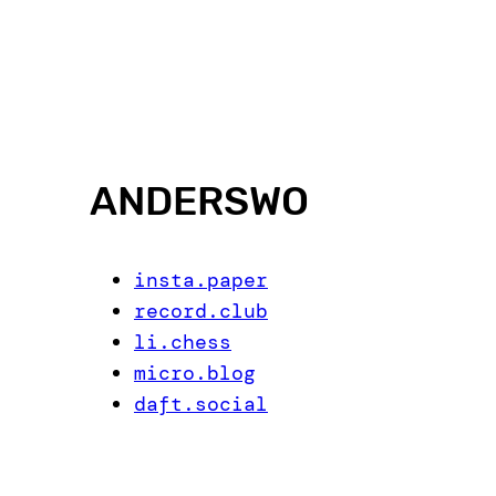
ANDERSWO
insta.paper
record.club
li.chess
micro.blog
daft.social