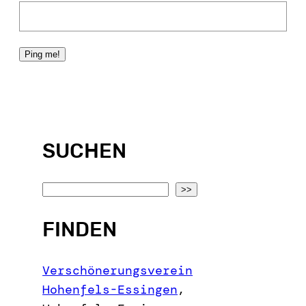
SUCHEN
S
>>
e
FINDEN
a
r
c
Verschönerungsverein
h
Hohenfels-Essingen
,