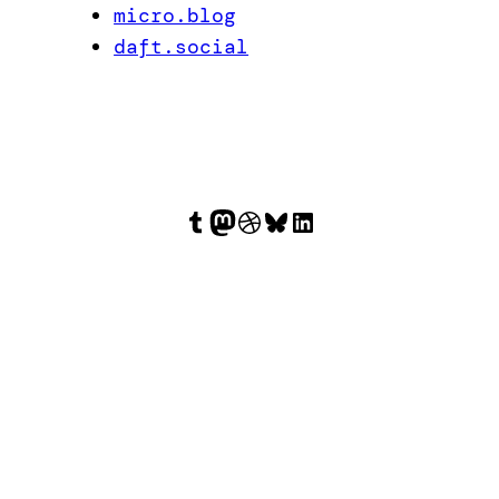
micro.blog
daft.social
Tumblr
Mastodon
Dribbble
Bluesky
LinkedIn